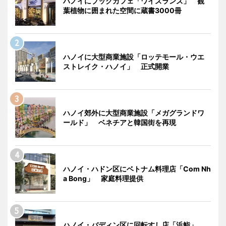
ハノイにブックカフェ「ワイズランズ」 観
葉植物に囲まれた空間に蔵書3000冊
ハノイに大型商業施設「ロッテモール・ウエ
ストレイク・ハノイ」 正式開業
ハノイ郊外に大型商業施設「メガグランドワ
ールド」 ベネチアと韓国街を再現
ハノイ・ハドン区にベトナム料理店「Com Nh
a Bong」 家庭料理提供
ハノイ・バディン区に回転すし店「浜鮨」