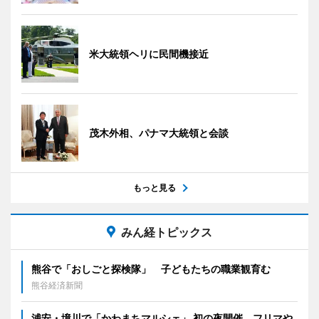
米大統領ヘリに民間機接近
茂木外相、パナマ大統領と会談
もっと見る
みん経トピックス
熊谷で「おしごと探検隊」 子どもたちの職業観育む
熊谷経済新聞
浦安・境川で「かわまちマルシェ」 初の夜開催、フリマや