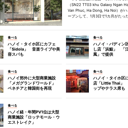
（SN22 TT03 khu Galaxy Ngan Ha
Van Phuc, Ha Dong, Ha Noi
ープンして、1月3日で1カ月がたっ
食べる
食べる
ハノイ・タイホ区にカフェ
ハノイ・バディン
「Sidola」 音楽ライブや美
し店「浜鮨」 「
容スパも
風」で提供
食べる
食べる
ハノイ郊外に大型商業施設
ハノイ・タイホ区
「メガグランドワールド」
店「Little Tha
ベネチアと韓国街を再現
ップやテラス席も
食べる
ハノイ経・年間PV1位は大型
商業施設「ロッテモール・ウ
エストレイク」