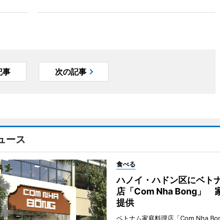
記事
次の記事
ュース
食べる
ハノイ・ハドン区にベト
店「Com Nha Bong」
提供
ベトナム家庭料理店「Com Nha Bo