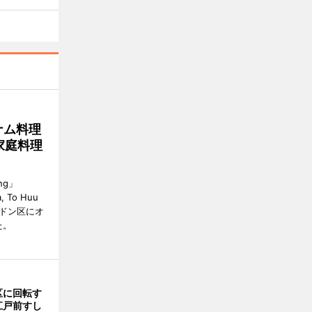
ナム料理
 家庭料理
ng」
, To Huu
）がハドン区にオ
た。
区に回転す
江戸前すし