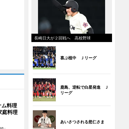
長崎日大が２回戦へ 高校野球
喜ぶ植中 Ｊリーグ
鹿島、逆転で白星発進 Ｊ
リーグ
ナム料理
 家庭料理
あいさつされる悠仁さま
ng」