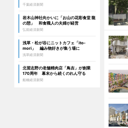
千葉経済新聞
岩木山神社向かいに「お山の花彩食堂 龍
の憩」 和食職人の夫婦が経営
弘前経済新聞
浅草・松が谷にニットカフェ「ito-
mori」 編み物好きが集う場に
浅草経済新聞
北習志野の老舗精肉店「鳥吉」が創業
170周年 幕末から続くのれん守る
船橋経済新聞