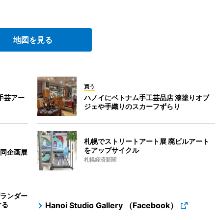
。
地図を見る
買う
 手芸アー
ハノイにベトナム手工芸品店 漆塗りオブ
ジェや手織りのスカーフずらり
札幌でストリートアート展 廃ビルアート
をアップサイクル
同企画展
札幌経済新聞
ランダー
ける
Hanoi Studio Gallery （Facebook）