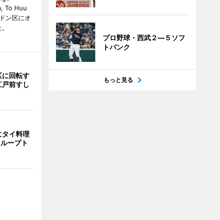
, To Huu
）がハドン区にオ
た。
プロ野球・西武２―５ソフ
トバンク
区に回転す
もっと見る
江戸前すし
にタイ料理
i」 ループト