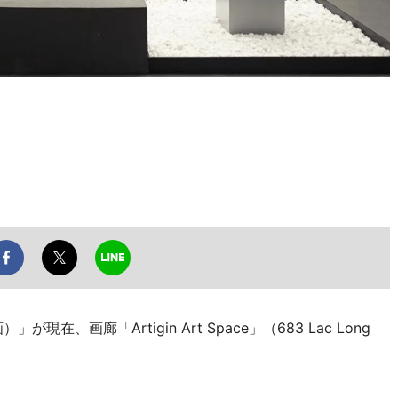
」が現在、画廊「Artigin Art Space」（683 Lac Long
。