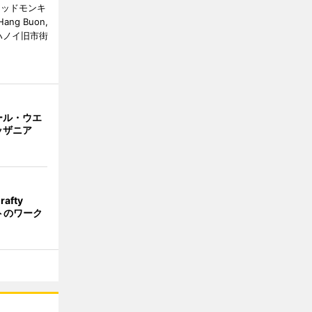
（マッドモンキ
ang Buon,
日、ハノイ旧市街
ール・ウエ
ッザニア
afty
トのワーク