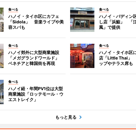
食べる
食べる
ハノイ・タイホ区にカフェ
ハノイ・バディン
「Sidola」 音楽ライブや美
し店「浜鮨」 「
容スパも
風」で提供
食べる
食べる
ハノイ郊外に大型商業施設
ハノイ・タイホ区
「メガグランドワールド」
店「Little Tha
ベネチアと韓国街を再現
ップやテラス席も
食べる
ハノイ経・年間PV1位は大型
商業施設「ロッテモール・ウ
エストレイク」
もっと見る