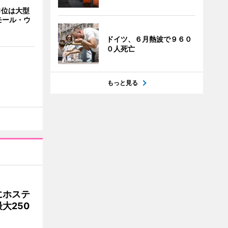
1位は大型
モール・ウ
ドイツ、６月熱波で９６０
０人死亡
もっと見る
にホステ
大250