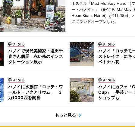
ホステル「Mad Monkey Hanoi
ー・ハノイ）」（9-11 P. Ma May, H
Hoan Kiem, Hanoi）が11月18
にグランドオープンした。
学ぶ・知る
学ぶ・知る
ハノイで現代美術家・塩田千
ハノイ「ロッテモ
春さん個展 赤い糸のインス
ストレイク」にキ
タレーション展示
ベトナム初
学ぶ・知る
学ぶ・知る
ハノイに水族館「ロッテ・ワ
ハノイにカフェ「Cr
ールド・アクアリウム」 3
Cup」 手芸アー
万1000匹を飼育
ショップも
もっと見る