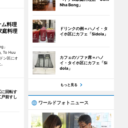
Nha Bong」
ナム料理
ドリンクの例＝ハノイ・タ
 家庭料理
イホ区にカフェ「Sidola」
ng」
, To Huu
カフェのソファ席＝ハノ
）がハドン区にオ
イ・タイホ区にカフェ「Si
た。
dola」
もっと見る
区に回転す
江戸前すし
ワールドフォトニュース