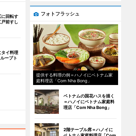
フォトフラッシュ
区に回転す
江戸前すし
にタイ料理
i」 ループト
提供する料理の例＝ハノイにベトナム家
庭料理店「Com Nha Bong」
ベトナムの国花ハスを描く
＝ハノイにベトナム家庭料
理店「Com Nha Bong」
2階テーブル席＝ハノイに
ベトナム家庭料理店「Com