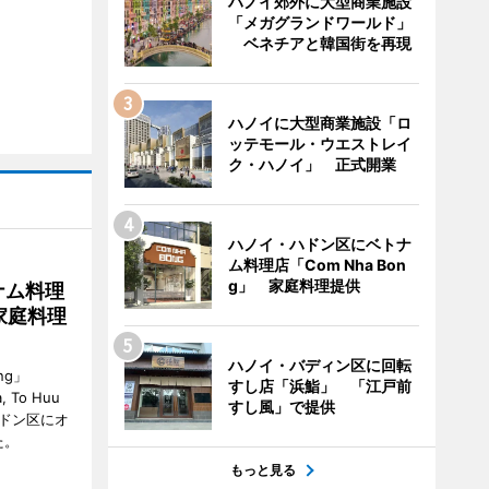
ハノイ郊外に大型商業施設
「メガグランドワールド」
ベネチアと韓国街を再現
ハノイに大型商業施設「ロ
ッテモール・ウエストレイ
ク・ハノイ」 正式開業
ハノイ・ハドン区にベトナ
ム料理店「Com Nha Bon
g」 家庭料理提供
ナム料理
 家庭料理
ハノイ・バディン区に回転
ng」
すし店「浜鮨」 「江戸前
, To Huu
すし風」で提供
）がハドン区にオ
た。
もっと見る