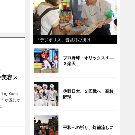
「デジポリス」普及呼び掛け
プロ野球・オリックス１―
３楽天
ェ
や美容ス
佐野日大、２回戦へ 高校
La, Xuan
野球
イ・タイホ区にオ
た。
平和への祈り、灯籠流しに