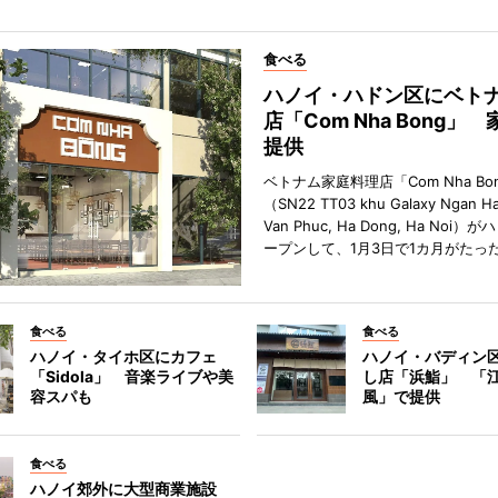
食べる
ハノイ・ハドン区にベト
店「Com Nha Bong」
提供
ベトナム家庭料理店「Com Nha Bo
（SN22 TT03 khu Galaxy Ngan Ha
Van Phuc, Ha Dong, Ha Noi
ープンして、1月3日で1カ月がたっ
食べる
食べる
ハノイ・タイホ区にカフェ
ハノイ・バディン
「Sidola」 音楽ライブや美
し店「浜鮨」 「
容スパも
風」で提供
食べる
ハノイ郊外に大型商業施設