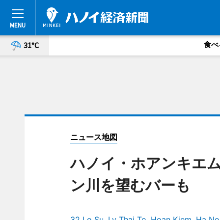
食べ
31°C
ニュース地図
ハノイ・ホアンキエ
ン川を望むバーも
32 Lo Su, Ly Thai To, Hoan Kiem, Ha No