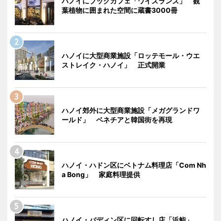
ハノイにブックカフェ「ワイズランズ」 観
葉植物に囲まれた空間に蔵書3000冊
ハノイに大型商業施設「ロッテモール・ウエ
ストレイク・ハノイ」 正式開業
ハノイ郊外に大型商業施設「メガグランドワ
ールド」 ベネチアと韓国街を再現
ハノイ・ハドン区にベトナム料理店「Com Nh
a Bong」 家庭料理提供
ハノイ・バディン区に回転すし店「浜鮨」