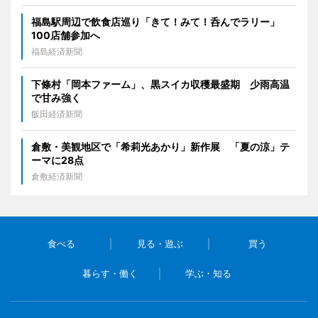
福島駅周辺で飲食店巡り「きて！みて！呑んでラリー」
100店舗参加へ
福島経済新聞
下條村「岡本ファーム」、黒スイカ収穫最盛期 少雨高温
で甘み強く
飯田経済新聞
倉敷・美観地区で「希莉光あかり」新作展 「夏の涼」テ
ーマに28点
倉敷経済新聞
食べる
見る・遊ぶ
買う
暮らす・働く
学ぶ・知る