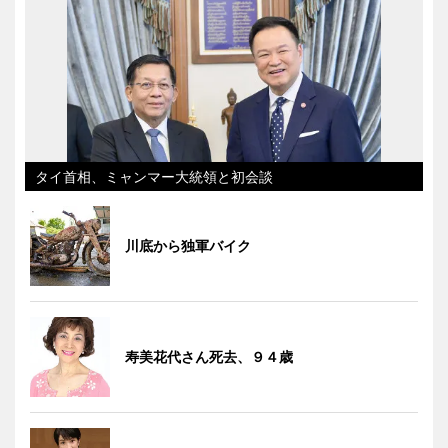
タイ首相、ミャンマー大統領と初会談
川底から独軍バイク
寿美花代さん死去、９４歳