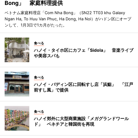
Bong」 家庭料理提供
ベトナム家庭料理店「Com Nha Bong」（SN22 TT03 khu Galaxy
Ngan Ha, To Huu Van Phuc, Ha Dong, Ha Noi）がハドン区にオープ
ンして、1月3日で1カ月がたった。
食べる
ハノイ・タイホ区にカフェ「Sidola」 音楽ライブ
や美容スパも
食べる
ハノイ・バディン区に回転すし店「浜鮨」 「江戸
前すし風」で提供
食べる
ハノイ郊外に大型商業施設「メガグランドワール
ド」 ベネチアと韓国街を再現