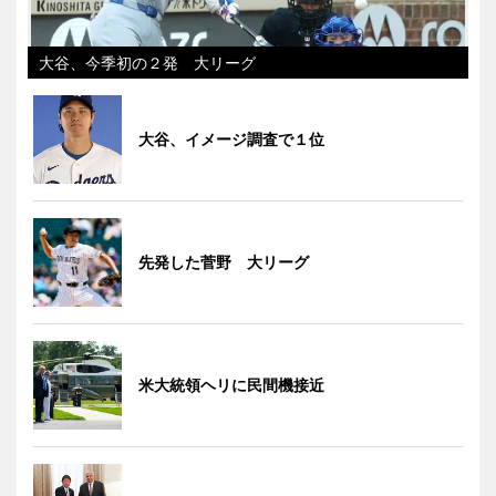
大谷、今季初の２発 大リーグ
大谷、イメージ調査で１位
先発した菅野 大リーグ
米大統領ヘリに民間機接近