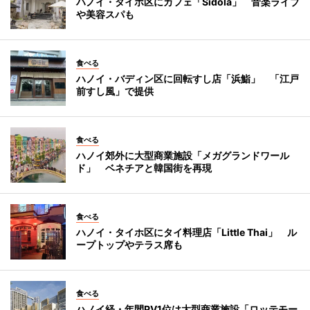
ハノイ・タイホ区にカフェ「Sidola」 音楽ライブ
や美容スパも
食べる
ハノイ・バディン区に回転すし店「浜鮨」 「江戸
前すし風」で提供
食べる
ハノイ郊外に大型商業施設「メガグランドワール
ド」 ベネチアと韓国街を再現
食べる
ハノイ・タイホ区にタイ料理店「Little Thai」 ル
ープトップやテラス席も
食べる
ハノイ経・年間PV1位は大型商業施設「ロッテモー