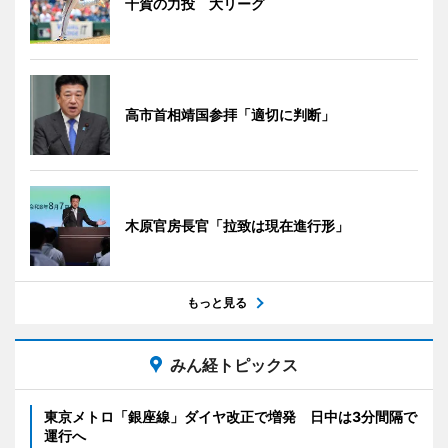
千賀の力投 大リーグ
高市首相靖国参拝「適切に判断」
木原官房長官「拉致は現在進行形」
もっと見る
みん経トピックス
東京メトロ「銀座線」ダイヤ改正で増発 日中は3分間隔で
運行へ