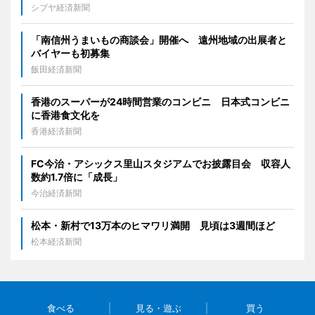
シブヤ経済新聞
「南信州うまいもの商談会」開催へ 遠州地域の出展者と
バイヤーも初募集
飯田経済新聞
香港のスーパーが24時間営業のコンビニ 日本式コンビニ
に香港食文化を
香港経済新聞
FC今治・アシックス里山スタジアムでお披露目会 収容人
数約1.7倍に「成長」
今治経済新聞
松本・新村で13万本のヒマワリ満開 見頃は3週間ほど
松本経済新聞
食べる
見る・遊ぶ
買う