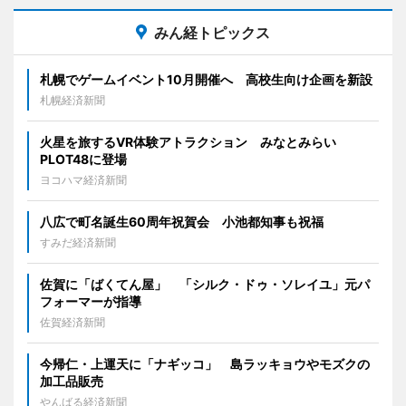
みん経トピックス
札幌でゲームイベント10月開催へ 高校生向け企画を新設
札幌経済新聞
火星を旅するVR体験アトラクション みなとみらい
PLOT48に登場
ヨコハマ経済新聞
八広で町名誕生60周年祝賀会 小池都知事も祝福
すみだ経済新聞
佐賀に「ばくてん屋」 「シルク・ドゥ・ソレイユ」元パ
フォーマーが指導
佐賀経済新聞
今帰仁・上運天に「ナギッコ」 島ラッキョウやモズクの
加工品販売
やんばる経済新聞