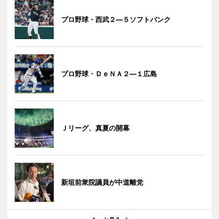
プロ野球・西武２―５ソフトバンク
プロ野球・ＤｅＮＡ２―１広島
Ｊリーグ、真夏の開幕
新垣前衆院議員が中道離党