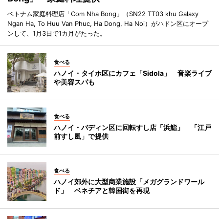
ベトナム家庭料理店「Com Nha Bong」（SN22 TT03 khu Galaxy
Ngan Ha, To Huu Van Phuc, Ha Dong, Ha Noi）がハドン区にオープ
ンして、1月3日で1カ月がたった。
食べる
ハノイ・タイホ区にカフェ「Sidola」 音楽ライブ
や美容スパも
食べる
ハノイ・バディン区に回転すし店「浜鮨」 「江戸
前すし風」で提供
食べる
ハノイ郊外に大型商業施設「メガグランドワール
ド」 ベネチアと韓国街を再現