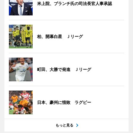
米上院、ブランチ氏の司法長官人事承認
柏、開幕白星 Ｊリーグ
町田、大勝で発進 Ｊリーグ
日本、豪州に惜敗 ラグビー
もっと見る