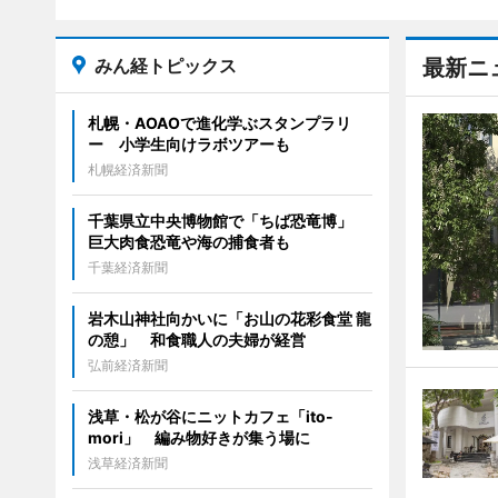
みん経トピックス
最新ニ
札幌・AOAOで進化学ぶスタンプラリ
ー 小学生向けラボツアーも
札幌経済新聞
千葉県立中央博物館で「ちば恐竜博」
巨大肉食恐竜や海の捕食者も
千葉経済新聞
岩木山神社向かいに「お山の花彩食堂 龍
の憩」 和食職人の夫婦が経営
弘前経済新聞
浅草・松が谷にニットカフェ「ito-
mori」 編み物好きが集う場に
浅草経済新聞