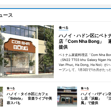
ュース
食べる
ハノイ・ハドン区にベト
店「Com Nha Bong」
提供
ベトナム家庭料理店「Com Nha Bo
（SN22 TT03 khu Galaxy Ngan Ha
Van Phuc, Ha Dong, Ha Noi
ープンして、1月3日で1カ月がたっ
食べる
食べる
ハノイ・タイホ区にカフェ
ハノイ・バディン
「Sidola」 音楽ライブや美
し店「浜鮨」 「
容スパも
風」で提供