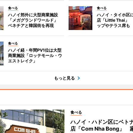
食べる
食べる
ハノイ郊外に大型商業施設
ハノイ・タイホ区
「メガグランドワールド」
店「Little Tha
ベネチアと韓国街を再現
ップやテラス席も
食べる
ハノイ経・年間PV1位は大型
商業施設「ロッテモール・ウ
エストレイク」
もっと見る
食べる
ハノイ・ハドン区にベト
店「Com Nha Bong」