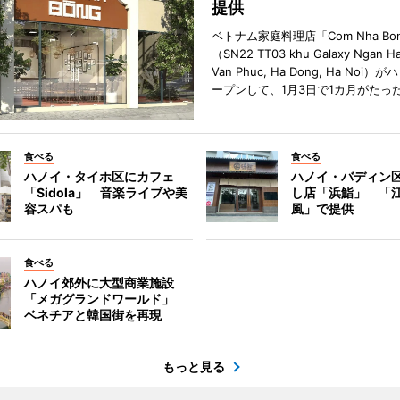
提供
ベトナム家庭料理店「Com Nha Bo
（SN22 TT03 khu Galaxy Ngan Ha
Van Phuc, Ha Dong, Ha Noi
ープンして、1月3日で1カ月がたっ
食べる
食べる
ハノイ・タイホ区にカフェ
ハノイ・バディン
「Sidola」 音楽ライブや美
し店「浜鮨」 「
容スパも
風」で提供
食べる
ハノイ郊外に大型商業施設
「メガグランドワールド」
ベネチアと韓国街を再現
もっと見る