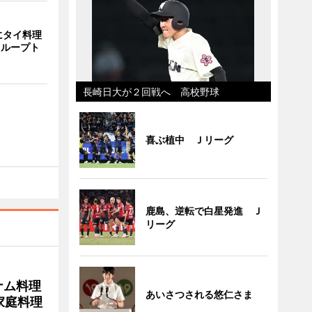
にタイ料理
i」 ループト
長崎日大が２回戦へ 高校野球
喜ぶ植中 Ｊリーグ
鹿島、逆転で白星発進 Ｊ
リーグ
ナム料理
あいさつされる悠仁さま
 家庭料理