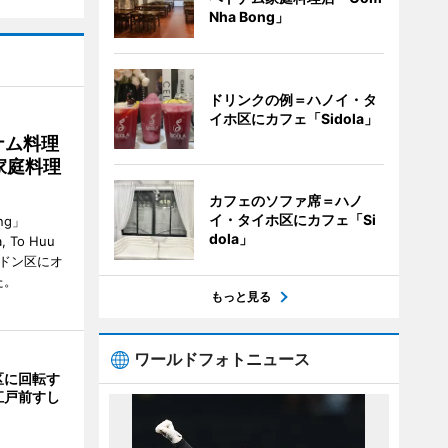
Nha Bong」
ドリンクの例＝ハノイ・タ
イホ区にカフェ「Sidola」
ナム料理
 家庭料理
カフェのソファ席＝ハノ
イ・タイホ区にカフェ「Si
ng」
dola」
, To Huu
）がハドン区にオ
た。
もっと見る
ワールドフォトニュース
区に回転す
江戸前すし