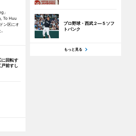
ng」
, To Huu
プロ野球・西武２―５ソフ
）がハドン区にオ
トバンク
た。
もっと見る
区に回転す
江戸前すし