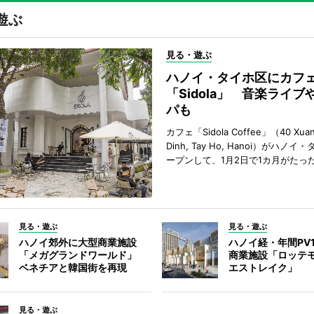
遊ぶ
見る・遊ぶ
ハノイ・タイホ区にカフ
「Sidola」 音楽ライブ
パも
カフェ「Sidola Coffee」（40 Xuan 
Dinh, Tay Ho, Hanoi）がハノ
ープンして、1月2日で1カ月がたっ
見る・遊ぶ
見る・遊ぶ
ハノイ郊外に大型商業施設
ハノイ経・年間PV
「メガグランドワールド」
商業施設「ロッテ
ベネチアと韓国街を再現
エストレイク」
見る・遊ぶ