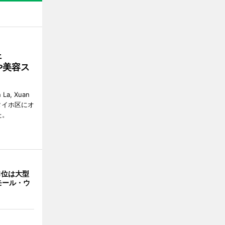
ェ
や美容ス
La, Xuan
イ・タイホ区にオ
た。
1位は大型
モール・ウ