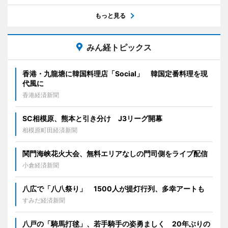
もっと見る
みん経トピックス
香港・九龍塘に韓国料理店「Social」 韓国定番料理を現
代風に
香港経済新聞
SC相模原、熊本と引き分け J3リーグ開幕
相模原町田経済新聞
関門海峡花火大会、無料エリアなしの門司側をライブ配信
小倉経済新聞
八広で「八八祭り」 1500人が提灯行列、多幸アートも
すみだ経済新聞
八戸の「騎馬打毬」、若手騎手の姿勇ましく 20年ぶりの