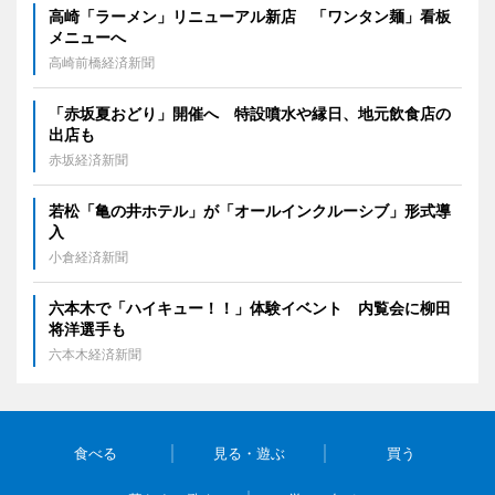
高崎「ラーメン」リニューアル新店 「ワンタン麺」看板
メニューへ
高崎前橋経済新聞
「赤坂夏おどり」開催へ 特設噴水や縁日、地元飲食店の
出店も
赤坂経済新聞
若松「亀の井ホテル」が「オールインクルーシブ」形式導
入
小倉経済新聞
六本木で「ハイキュー！！」体験イベント 内覧会に柳田
将洋選手も
六本木経済新聞
食べる
見る・遊ぶ
買う