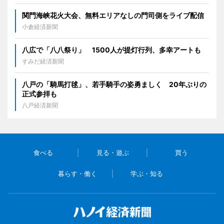
関門海峡花火大会、無料エリアなしの門司側をライブ配信
小倉経済新聞
八広で「八八祭り」 1500人が提灯行列、多幸アートも
すみだ経済新聞
八戸の「騎馬打毬」、若手騎手の姿勇ましく 20年ぶりの
正式参拝も
八戸経済新聞
食べる
見る・遊ぶ
買う
暮らす・働く
学ぶ・知る