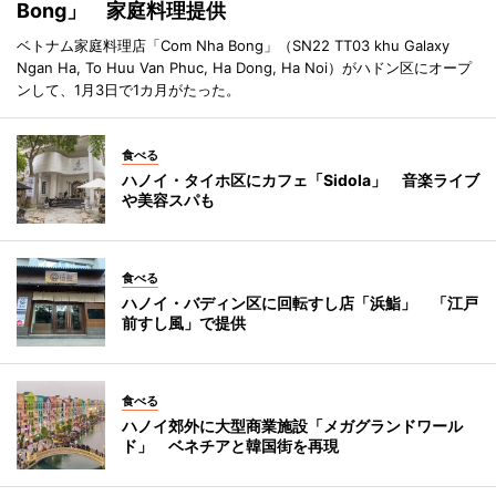
Bong」 家庭料理提供
ベトナム家庭料理店「Com Nha Bong」（SN22 TT03 khu Galaxy
Ngan Ha, To Huu Van Phuc, Ha Dong, Ha Noi）がハドン区にオープ
ンして、1月3日で1カ月がたった。
食べる
ハノイ・タイホ区にカフェ「Sidola」 音楽ライブ
や美容スパも
食べる
ハノイ・バディン区に回転すし店「浜鮨」 「江戸
前すし風」で提供
食べる
ハノイ郊外に大型商業施設「メガグランドワール
ド」 ベネチアと韓国街を再現