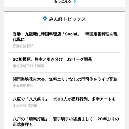
もっと見る
みん経トピックス
香港・九龍塘に韓国料理店「Social」 韓国定番料理を現
代風に
香港経済新聞
SC相模原、熊本と引き分け J3リーグ開幕
相模原町田経済新聞
関門海峡花火大会、無料エリアなしの門司側をライブ配信
小倉経済新聞
八広で「八八祭り」 1500人が提灯行列、多幸アートも
すみだ経済新聞
八戸の「騎馬打毬」、若手騎手の姿勇ましく 20年ぶりの
正式参拝も