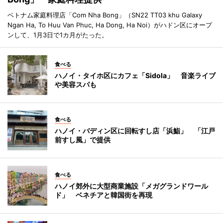
ベトナム家庭料理店「Com Nha Bong」（SN22 TT03 khu Galaxy
Ngan Ha, To Huu Van Phuc, Ha Dong, Ha Noi）がハドン区にオープ
ンして、1月3日で1カ月がたった。
食べる
ハノイ・タイホ区にカフェ「Sidola」 音楽ライブ
や美容スパも
食べる
ハノイ・バディン区に回転すし店「浜鮨」 「江戸
前すし風」で提供
食べる
ハノイ郊外に大型商業施設「メガグランドワール
ド」 ベネチアと韓国街を再現