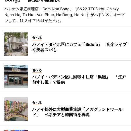
ベトナム家庭料理店「Com Nha Bong」（SN22 TT03 khu Galaxy
Ngan Ha, To Huu Van Phuc, Ha Dong, Ha Noi）がハドン区にオープ
ンして、1月3日で1カ月がたった。
食べる
ハノイ・タイホ区にカフェ「Sidola」 音楽ライブ
や美容スパも
食べる
ハノイ・バディン区に回転すし店「浜鮨」 「江戸
前すし風」で提供
食べる
ハノイ郊外に大型商業施設「メガグランドワール
ド」 ベネチアと韓国街を再現