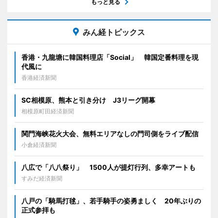
もっと見る
みん経トピックス
香港・九龍塘に韓国料理店「Social」 韓国定番料理を現
代風に
香港経済新聞
SC相模原、熊本と引き分け J3リーグ開幕
相模原町田経済新聞
関門海峡花火大会、無料エリアなしの門司側をライブ配信
小倉経済新聞
八広で「八八祭り」 1500人が提灯行列、多幸アートも
すみだ経済新聞
八戸の「騎馬打毬」、若手騎手の姿勇ましく 20年ぶりの
正式参拝も