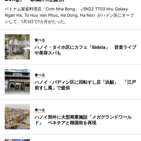
ベトナム家庭料理店「Com Nha Bong」（SN22 TT03 khu Galaxy
Ngan Ha, To Huu Van Phuc, Ha Dong, Ha Noi）がハドン区にオープ
ンして、1月3日で1カ月がたった。
食べる
ハノイ・タイホ区にカフェ「Sidola」 音楽ライブ
や美容スパも
食べる
ハノイ・バディン区に回転すし店「浜鮨」 「江戸
前すし風」で提供
食べる
ハノイ郊外に大型商業施設「メガグランドワール
ド」 ベネチアと韓国街を再現