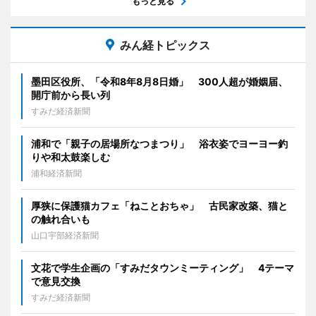
もっと見る
みん経トピックス
墨田区役所、「令和8年8月8日婚」 300人超が婚姻届、
開庁前から長い列
すみだ経済新聞
浦和で「親子の居場所なつまつり」 浴衣姿でヨーヨー釣
りや和太鼓楽しむ
浦和経済新聞
厚狭に保護猫カフェ「ねことおちゃ」 古民家改築、猫と
の触れ合いも
山口宇部経済新聞
文花で学生企画の「すみだタウンミーティング」 4テーマ
で意見交換
すみだ経済新聞