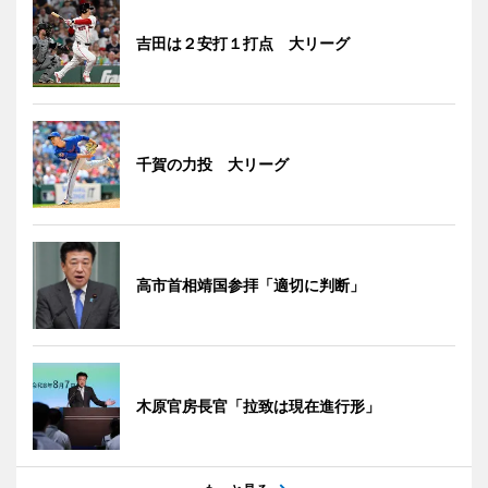
吉田は２安打１打点 大リーグ
千賀の力投 大リーグ
高市首相靖国参拝「適切に判断」
木原官房長官「拉致は現在進行形」