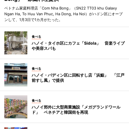
ベトナム家庭料理店「Com Nha Bong」（SN22 TT03 khu Galaxy
Ngan Ha, To Huu Van Phuc, Ha Dong, Ha Noi）がハドン区にオープ
ンして、1月3日で1カ月がたった。
食べる
ハノイ・タイホ区にカフェ「Sidola」 音楽ライブ
や美容スパも
食べる
ハノイ・バディン区に回転すし店「浜鮨」 「江戸
前すし風」で提供
食べる
ハノイ郊外に大型商業施設「メガグランドワール
ド」 ベネチアと韓国街を再現