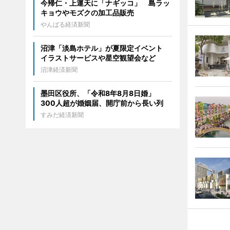
今帰仁・上運天に「ナギッコ」 島ラッ
キョウやモズクの加工品販売
やんばる経済新聞
沼津「淡島ホテル」が夏限定イベント
イラストサービスや星空観望会など
沼津経済新聞
墨田区役所、「令和8年8月8日婚」
300人超が婚姻届、開庁前から長い列
すみだ経済新聞