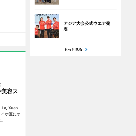
アジア大会公式ウエア発
表
もっと見る
ェ
や美容ス
La, Xuan
イ・タイホ区にオ
た。