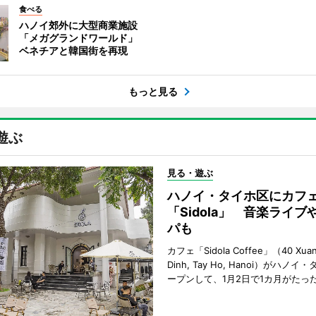
食べる
ハノイ郊外に大型商業施設
「メガグランドワールド」
ベネチアと韓国街を再現
もっと見る
遊ぶ
見る・遊ぶ
ハノイ・タイホ区にカフ
「Sidola」 音楽ライブ
パも
カフェ「Sidola Coffee」（40 Xuan 
Dinh, Tay Ho, Hanoi）がハノ
ープンして、1月2日で1カ月がたっ