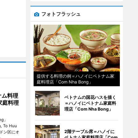
フォトフラッシュ
提供する料理の例＝ハノイにベトナム家
庭料理店「Com Nha Bong」
ナム料理
ベトナムの国花ハスを描く
 家庭料理
＝ハノイにベトナム家庭料
理店「Com Nha Bong」
ng」
, To Huu
2階テーブル席＝ハノイに
）がハドン区にオ
ベトナム家庭料理店「Com