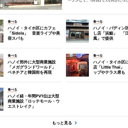
ープンして、1月3日で1カ月がたっ
食べる
食べる
ハノイ・タイホ区にカフェ
ハノイ・バディン
「Sidola」 音楽ライブや美
し店「浜鮨」 「
容スパも
風」で提供
食べる
食べる
ハノイ郊外に大型商業施設
ハノイ・タイホ区
「メガグランドワールド」
店「Little Tha
ベネチアと韓国街を再現
ップやテラス席も
食べる
ハノイ経・年間PV1位は大型
商業施設「ロッテモール・ウ
エストレイク」
もっと見る