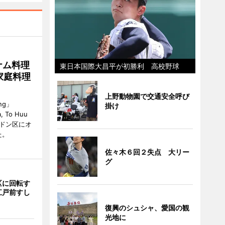
ナム料理
東日本国際大昌平が初勝利 高校野球
 家庭料理
上野動物園で交通安全呼び
ng」
掛け
, To Huu
）がハドン区にオ
た。
佐々木６回２失点 大リー
グ
区に回転す
江戸前すし
復興のシュシャ、愛国の観
光地に