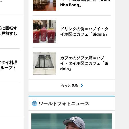
た。
Nha Bong」
区に回転す
ドリンクの例＝ハノイ・タ
江戸前すし
イホ区にカフェ「Sidola」
カフェのソファ席＝ハノ
にタイ料理
イ・タイホ区にカフェ「Si
i」 ループト
dola」
もっと見る
ワールドフォトニュース