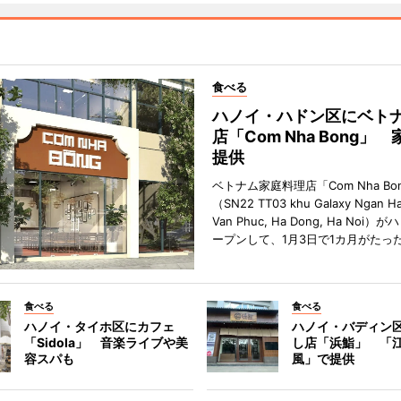
食べる
ハノイ・ハドン区にベト
店「Com Nha Bong」
提供
ベトナム家庭料理店「Com Nha Bo
（SN22 TT03 khu Galaxy Ngan Ha
Van Phuc, Ha Dong, Ha Noi
ープンして、1月3日で1カ月がたっ
食べる
食べる
ハノイ・タイホ区にカフェ
ハノイ・バディン
「Sidola」 音楽ライブや美
し店「浜鮨」 「
容スパも
風」で提供