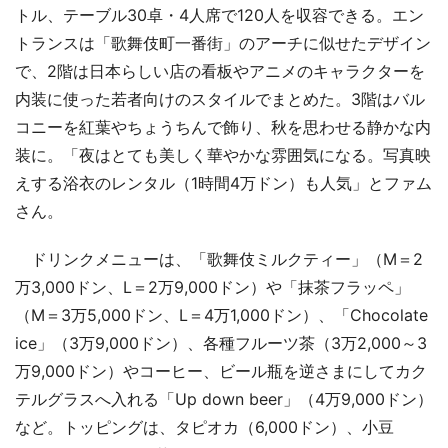
トル、テーブル30卓・4人席で120人を収容できる。エン
トランスは「歌舞伎町一番街」のアーチに似せたデザイン
で、2階は日本らしい店の看板やアニメのキャラクターを
内装に使った若者向けのスタイルでまとめた。3階はバル
コニーを紅葉やちょうちんで飾り、秋を思わせる静かな内
装に。「夜はとても美しく華やかな雰囲気になる。写真映
えする浴衣のレンタル（1時間4万ドン）も人気」とファム
さん。
ドリンクメニューは、「歌舞伎ミルクティー」（M＝2
万3,000ドン、L＝2万9,000ドン）や「抹茶フラッペ」
（M＝3万5,000ドン、L＝4万1,000ドン）、「Chocolate
ice」（3万9,000ドン）、各種フルーツ茶（3万2,000～3
万9,000ドン）やコーヒー、ビール瓶を逆さまにしてカク
テルグラスへ入れる「Up down beer」（4万9,000ドン）
など。トッピングは、タピオカ（6,000ドン）、小豆